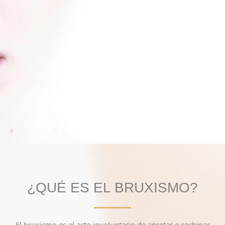
¿QUÉ ES EL BRUXISMO?
El bruxismo es el acto involuntario de apretar o rechinar