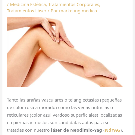
/
Medicina Estética
,
Tratamientos Corporales
,
Tratamientos Láser
/ Por
marketing medico
Tanto las arañas vasculares o telangiectasias (pequeñas
de color rosa a morado) como las venas nutricias o
reticulares (color azul verdoso superficiales) localizadas
en piernas y muslos son candidatas aptas para ser
tratadas con nuestro
láser de Neodimio-Yag (
NdYAG
).