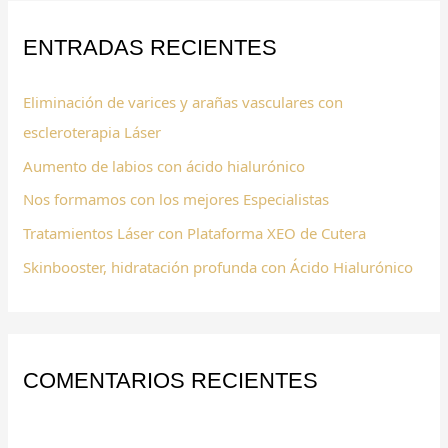
c
ENTRADAS RECIENTES
a
r
Eliminación de varices y arañas vasculares con
p
escleroterapia Láser
o
Aumento de labios con ácido hialurónico
r
:
Nos formamos con los mejores Especialistas
Tratamientos Láser con Plataforma XEO de Cutera
Skinbooster, hidratación profunda con Ácido Hialurónico
COMENTARIOS RECIENTES