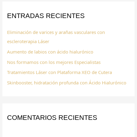
c
ENTRADAS RECIENTES
a
r
Eliminación de varices y arañas vasculares con
p
escleroterapia Láser
o
Aumento de labios con ácido hialurónico
r
:
Nos formamos con los mejores Especialistas
Tratamientos Láser con Plataforma XEO de Cutera
Skinbooster, hidratación profunda con Ácido Hialurónico
COMENTARIOS RECIENTES