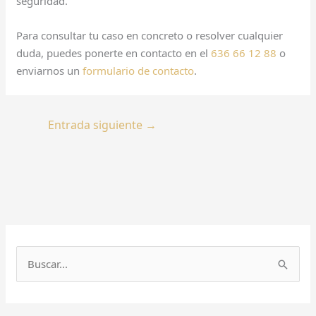
seguridad.
Para consultar tu caso en concreto o resolver cualquier
duda, puedes ponerte en contacto en el
636 66 12 88
o
enviarnos un
formulario de contacto
.
Entrada siguiente
→
B
u
s